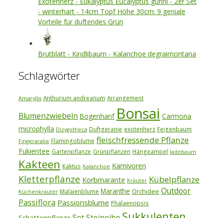
Exotenherz - Eukalyptus Eucalyptus gunni - 2er Set
- winterhart - 14cm Topf Höhe 30cm: 9 geniale
Vorteile für duftendes Grün
Brutblatt - Kindlibaum - Kalanchoe degraimontana
Schlagwörter
Anthurium andreanum
Arrangement
Amaryllis
Bonsai
Blumenzwiebeln
Bogenhanf
Carmona
microphylla
Duftgeranie
exotenherz
Feigenbaum
Dizygotheca
fleischfressende Pflanze
Flamingoblume
Fingeraralie
Fukientee
Gartenpflanze
Grünpflanzen
Hängeampel
Jadebaum
Kakteen
Karnivoren
Kaktus
Kalanchoe
Kletterpflanze
Kübelpflanze
Korbmarante
Kräuter
Outdoor
Maranthe
Orchidee
Malaienblume
Küchenkräuter
Passiflora
Passionsblume
Phalaenopsis
Sukkulenten
Set
Steineibe
Schattenpflanze