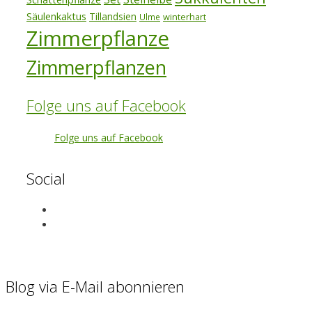
Säulenkaktus
Tillandsien
winterhart
Ulme
Zimmerpflanze
Zimmerpflanzen
Folge uns auf Facebook
Folge uns auf Facebook
Social
View
exotenherz’s
View
profile
exotenherz’s
on
profile
Facebook
on
Instagram
Blog via E-Mail abonnieren