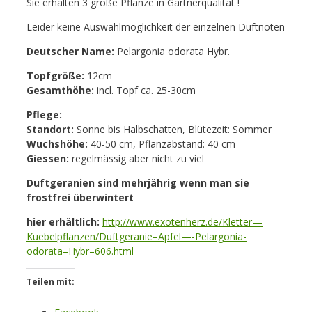
Sie erhalten 3 große Pflanze in Gärtnerqualität !
Leider keine Auswahlmöglichkeit der einzelnen Duftnoten
Deutscher Name:
Pelargonia odorata Hybr.
Topfgröße:
12cm
Gesamthöhe:
incl. Topf ca. 25-30cm
Pflege:
Standort:
Sonne bis Halbschatten, Blütezeit: Sommer
Wuchshöhe:
40-50 cm, Pflanzabstand: 40 cm
Giessen:
regelmässig aber nicht zu viel
Duftgeranien sind mehrjährig wenn man sie
frostfrei überwintert
hier erhältlich:
http://www.exotenherz.de/Kletter—
Kuebelpflanzen/Duftgeranie–Apfel—-Pelargonia-
odorata–Hybr–606.html
Teilen mit: