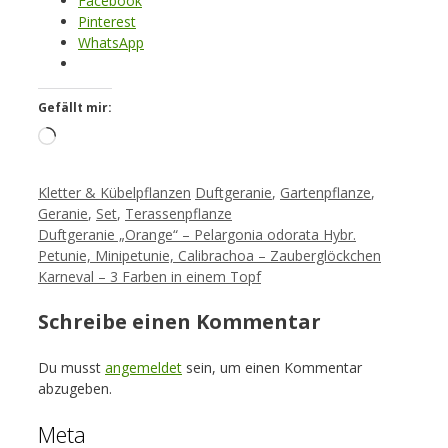
Facebook
Pinterest
WhatsApp
Gefällt mir:
Loading…
Kategorien
Schlagwörter
Kletter & Kübelpflanzen
Duftgeranie
,
Gartenpflanze
,
Geranie
,
Set
,
Terassenpflanze
Duftgeranie „Orange“ – Pelargonia odorata Hybr.
Petunie, Minipetunie, Calibrachoa – Zauberglöckchen
Karneval – 3 Farben in einem Topf
Schreibe einen Kommentar
Du musst
angemeldet
sein, um einen Kommentar
abzugeben.
Meta