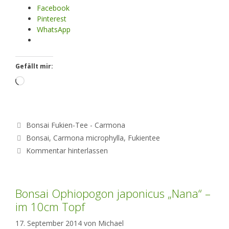
Facebook
Pinterest
WhatsApp
Gefällt mir:
Loading…
Kategorien
Bonsai Fukien-Tee - Carmona
Schlagwörter
Bonsai
,
Carmona microphylla
,
Fukientee
Kommentar hinterlassen
Bonsai Ophiopogon japonicus „Nana“ –
im 10cm Topf
17. September 2014
von
Michael