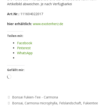
Artikelbild abweichen. Je nach Verfügbarkei
Art.Nr.:
111604022017
hier erhältlich:
www.exotenherz.de
Teilen mit:
Facebook
Pinterest
WhatsApp
Gefällt mir:
Loading…
Kategorien
Bonsai Fukien-Tee - Carmona
Schlagwörter
Bonsai
,
Carmona microphylla
,
Felslandschaft
,
Fukientee