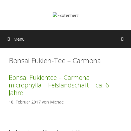
Zum
Inhalt
springen
Menü
Bonsai Fukien-Tee – Carmona
Bonsai Fukientee – Carmona
microphylla – Felslandschaft – ca. 6
Jahre
18. Februar 2017
von
Michael