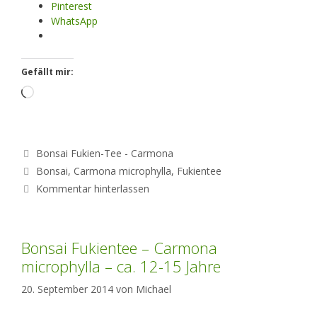
Pinterest
WhatsApp
Gefällt mir:
Loading…
Kategorien
Bonsai Fukien-Tee - Carmona
Schlagwörter
Bonsai
,
Carmona microphylla
,
Fukientee
Kommentar hinterlassen
Bonsai Fukientee – Carmona
microphylla – ca. 12-15 Jahre
20. September 2014
von
Michael