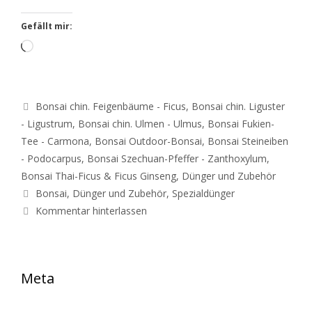
Gefällt mir:
Loading…
Kategorien
Bonsai chin. Feigenbäume - Ficus
,
Bonsai chin. Liguster
- Ligustrum
,
Bonsai chin. Ulmen - Ulmus
,
Bonsai Fukien-
Tee - Carmona
,
Bonsai Outdoor-Bonsai
,
Bonsai Steineiben
- Podocarpus
,
Bonsai Szechuan-Pfeffer - Zanthoxylum
,
Bonsai Thai-Ficus & Ficus Ginseng
,
Dünger und Zubehör
Schlagwörter
Bonsai
,
Dünger und Zubehör
,
Spezialdünger
Kommentar hinterlassen
Meta