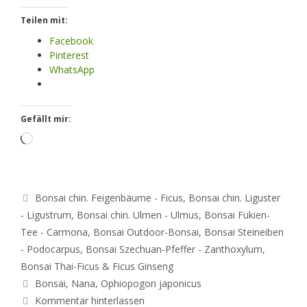
Teilen mit:
Facebook
Pinterest
WhatsApp
Gefällt mir:
Loading…
Kategorien
Bonsai chin. Feigenbäume - Ficus
,
Bonsai chin. Liguster
- Ligustrum
,
Bonsai chin. Ulmen - Ulmus
,
Bonsai Fukien-
Tee - Carmona
,
Bonsai Outdoor-Bonsai
,
Bonsai Steineiben
- Podocarpus
,
Bonsai Szechuan-Pfeffer - Zanthoxylum
,
Bonsai Thai-Ficus & Ficus Ginseng
Schlagwörter
Bonsai
,
Nana
,
Ophiopogon japonicus
Kommentar hinterlassen