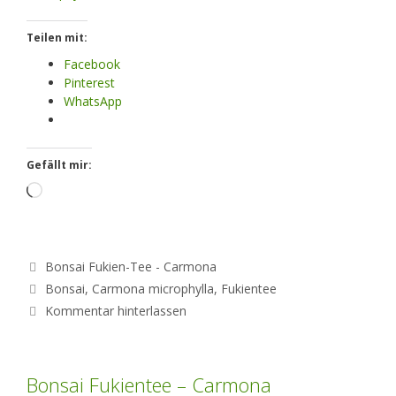
Teilen mit:
Facebook
Pinterest
WhatsApp
Gefällt mir:
Loading…
Kategorien
Bonsai Fukien-Tee - Carmona
Schlagwörter
Bonsai
,
Carmona microphylla
,
Fukientee
Kommentar hinterlassen
Bonsai Fukientee – Carmona