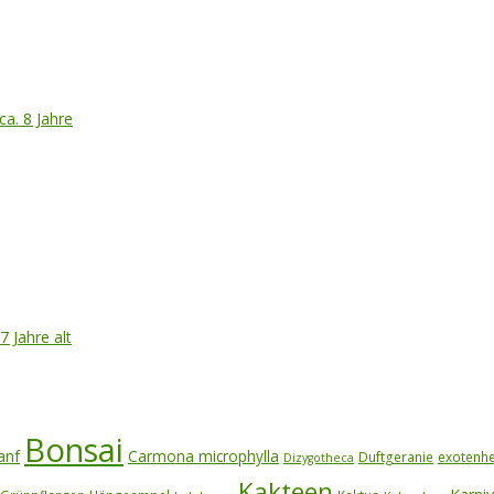
ca. 8 Jahre
7 Jahre alt
Bonsai
anf
Carmona microphylla
Duftgeranie
exotenh
Dizygotheca
Kakteen