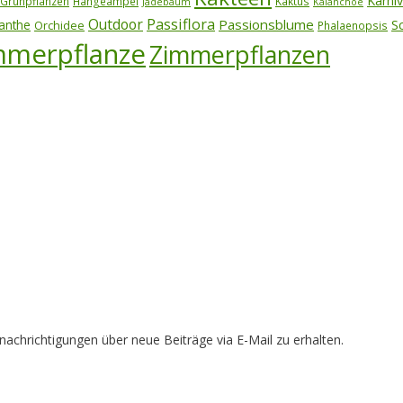
Karni
Grünpflanzen
Hängeampel
Kaktus
Jadebaum
Kalanchoe
Outdoor
Passiflora
Passionsblume
S
anthe
Orchidee
Phalaenopsis
mmerpflanze
Zimmerpflanzen
achrichtigungen über neue Beiträge via E-Mail zu erhalten.