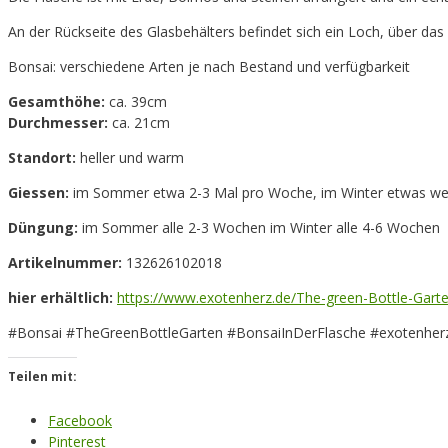
An der Rückseite des Glasbehälters befindet sich ein Loch, über d
Bonsai: verschiedene Arten je nach Bestand und verfügbarkeit
Gesamthöhe:
ca. 39cm
Durchmesser:
ca. 21cm
Standort:
heller und warm
Giessen:
im Sommer etwa 2-3 Mal pro Woche, im Winter etwas we
Düngung:
im Sommer alle 2-3 Wochen im Winter alle 4-6 Wochen
Artikelnummer:
132626102018
hier erhältlich:
https://www.exotenherz.de/The-green-Bottle-Gart
#Bonsai #TheGreenBottleGarten #BonsaiInDerFlasche #exotenher
Teilen mit:
Facebook
Pinterest