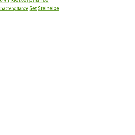
voren
Set
Steineibe
chattenpflanze