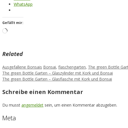
WhatsApp
Gefällt mir:
Loading…
Related
Kategorien
Schlagwörter
Ausgefallene Bonsais
Bonsai
,
flaschengarten
,
The green Bottle Gar
The green Bottle Garten – Glaszylinder mit Kork und Bonsai
The green Bottle Garten – Glasflasche mit Kork und Bonsai
Schreibe einen Kommentar
Du musst
angemeldet
sein, um einen Kommentar abzugeben.
Meta