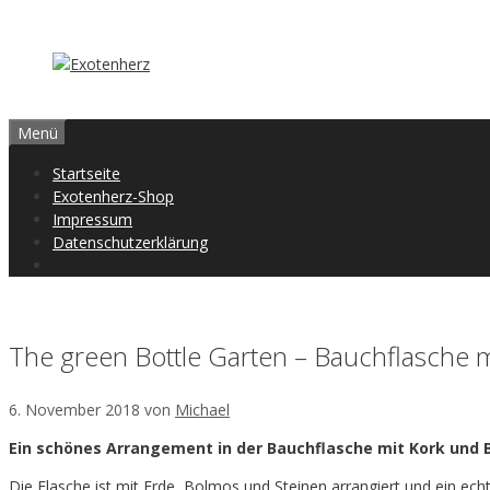
Zum
Inhalt
springen
Menü
Startseite
Exotenherz-Shop
Impressum
Datenschutzerklärung
The green Bottle Garten – Bauchflasche 
6. November 2018
von
Michael
Ein schönes Arrangement in der Bauchflasche mit Kork und 
Die Flasche ist mit Erde, Bolmos und Steinen arrangiert und ein ech