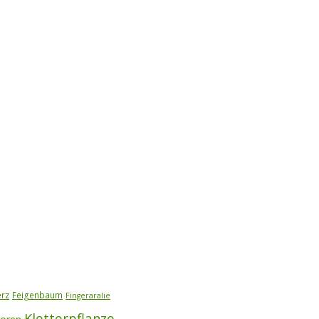
erz
Feigenbaum
Fingeraralie
Kletterpflanze