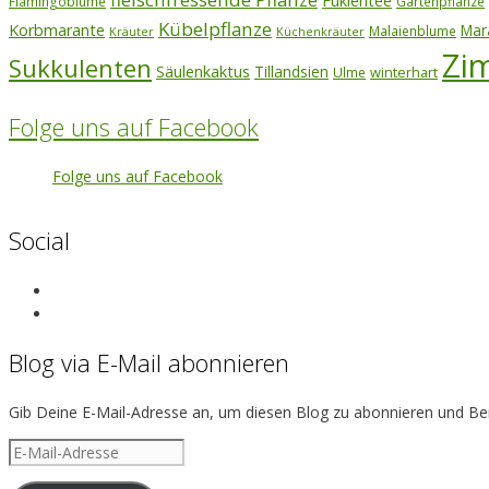
Fukientee
Flamingoblume
Gartenpflanze
Kübelpflanze
Korbmarante
Mar
Malaienblume
Kräuter
Küchenkräuter
Zi
Sukkulenten
Säulenkaktus
Tillandsien
winterhart
Ulme
Folge uns auf Facebook
Folge uns auf Facebook
Social
View
exotenherz’s
View
profile
exotenherz’s
Blog via E-Mail abonnieren
on
profile
Facebook
on
Instagram
Gib Deine E-Mail-Adresse an, um diesen Blog zu abonnieren und Ben
E-
Mail-