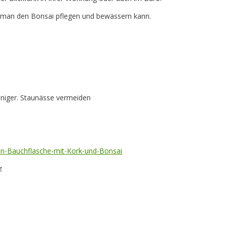
as man den Bonsai pflegen und bewässern kann.
niger. Staunässe vermeiden
en-Bauchflasche-mit-Kork-und-Bonsai
z