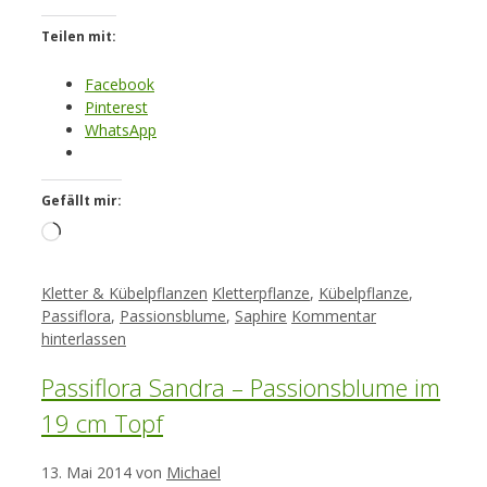
Teilen mit:
Facebook
Pinterest
WhatsApp
Gefällt mir:
Loading…
Kategorien
Schlagwörter
Kletter & Kübelpflanzen
Kletterpflanze
,
Kübelpflanze
,
Passiflora
,
Passionsblume
,
Saphire
Kommentar
hinterlassen
Passiflora Sandra – Passionsblume im
19 cm Topf
13. Mai 2014
von
Michael