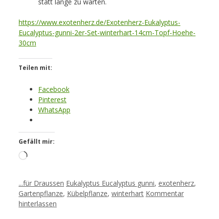
statt lange zu warten.
https://www.exotenherz.de/Exotenherz-Eukalyptus-
Eucalyptus-gunni-2er-Set-winterhart-14cm-Topf-Hoehe-
30cm
Teilen mit:
Facebook
Pinterest
WhatsApp
Gefällt mir:
Loading…
Kategorien
Schlagwörter
...für Draussen
Eukalyptus Eucalyptus gunni
,
exotenherz
,
Gartenpflanze
,
Kübelpflanze
,
winterhart
Kommentar
hinterlassen