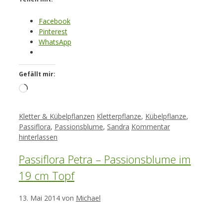
Facebook
Pinterest
WhatsApp
Gefällt mir:
Loading…
Kategorien
Schlagwörter
Kletter & Kübelpflanzen
Kletterpflanze
,
Kübelpflanze
,
Passiflora
,
Passionsblume
,
Sandra
Kommentar
hinterlassen
Passiflora Petra – Passionsblume im
19 cm Topf
13. Mai 2014
von
Michael