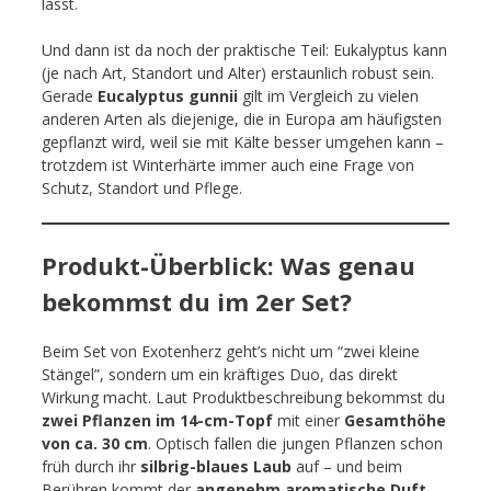
lässt.
Und dann ist da noch der praktische Teil: Eukalyptus kann
(je nach Art, Standort und Alter) erstaunlich robust sein.
Gerade
Eucalyptus gunnii
gilt im Vergleich zu vielen
anderen Arten als diejenige, die in Europa am häufigsten
gepflanzt wird, weil sie mit Kälte besser umgehen kann –
trotzdem ist Winterhärte immer auch eine Frage von
Schutz, Standort und Pflege.
Produkt-Überblick: Was genau
bekommst du im 2er Set?
Beim Set von Exotenherz geht’s nicht um “zwei kleine
Stängel”, sondern um ein kräftiges Duo, das direkt
Wirkung macht. Laut Produktbeschreibung bekommst du
zwei Pflanzen im 14-cm-Topf
mit einer
Gesamthöhe
von ca. 30 cm
. Optisch fallen die jungen Pflanzen schon
früh durch ihr
silbrig-blaues Laub
auf – und beim
Berühren kommt der
angenehm aromatische Duft