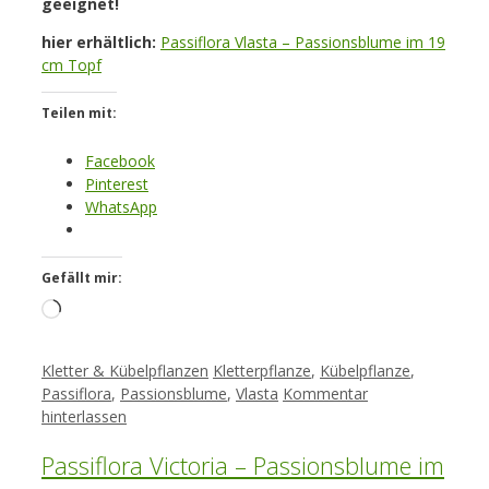
geeignet!
hier erhältlich:
Passiflora Vlasta – Passionsblume im 19
cm Topf
Teilen mit:
Facebook
Pinterest
WhatsApp
Gefällt mir:
Loading…
Kategorien
Schlagwörter
Kletter & Kübelpflanzen
Kletterpflanze
,
Kübelpflanze
,
Passiflora
,
Passionsblume
,
Vlasta
Kommentar
hinterlassen
Passiflora Victoria – Passionsblume im