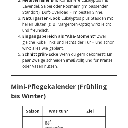
Mediterraner Mix
Kombiniere Eukalyptus mit
Lavendel, Salbei oder Rosmarin (im passenden
Standort). Duft-Overload – im besten Sinne.
Naturgarten-Look
Eukalyptus plus Stauden mit
hellen Blüten (z. B. Margeriten-Optik) wirkt leicht
und freundlich.
Eingangsbereich als “Aha-Moment”
Zwei
gleiche Kübel links und rechts der Tür – und schon
wirkt alles wie geplant.
Schnittgrün-Ecke
Wenn du gern dekorierst: Ein
paar Zweige schneiden (maßvoll!) und für Kränze
oder Vasen nutzen.
Mini-Pflegekalender (Frühling
bis Winter)
Saison
Was tun?
Ziel
ggf.
umtopfen,