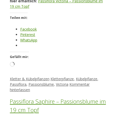
hier erhältlich:
Passiflora Victoria – Passionsblume im
19 cm Topf
Teilen mit:
Facebook
Pinterest
WhatsApp
Gefällt mir:
Loading…
Kategorien
Schlagwörter
Kletter & Kübelpflanzen
Kletterpflanze
,
Kübelpflanze
,
Passiflora
,
Passionsblume
,
Victoria
Kommentar
hinterlassen
Passiflora Saphire – Passionsblume im
19 cm Topf