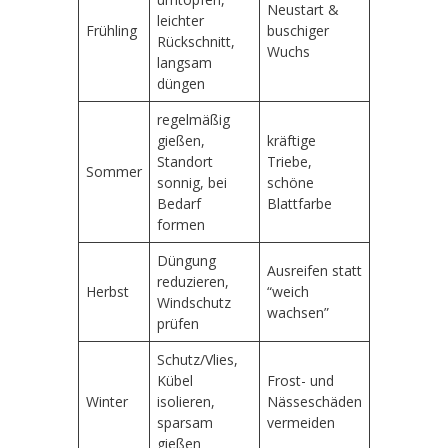
Neustart &
leichter
Frühling
buschiger
Rückschnitt,
Wuchs
langsam
düngen
regelmäßig
gießen,
kräftige
Standort
Triebe,
Sommer
sonnig, bei
schöne
Bedarf
Blattfarbe
formen
Düngung
Ausreifen statt
reduzieren,
Herbst
“weich
Windschutz
wachsen”
prüfen
Schutz/Vlies,
Kübel
Frost- und
Winter
isolieren,
Nässeschäden
sparsam
vermeiden
gießen