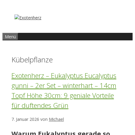
Zum
Inhalt
springen
Menü
Kübelpflanze
Exotenherz – Eukalyptus Eucalyptus
gunni – 2er Set – winterhart – 14cm
Topf Höhe 30cm: 9 geniale Vorteile
für duftendes Grün
7. Januar 2026
von
Michael
Warum Eukalyptus gerade so