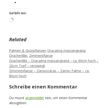
Gefällt mir:
Loading…
Related
Kategorien
Schlagwörter
Palmen & Grünpflanzen
Dracaena massangeana
,
Drachenlilie
,
Zimmerpflanze
Drachenlilie – Dracaena massangeana – ca. 60cm hoch –
20cm Topf – verzweigt
Zimmerpflanze – Zamioculcas – Zamio Palme – ca.
80cm hoch
Schreibe einen Kommentar
Du musst
angemeldet
sein, um einen Kommentar
abzugeben.