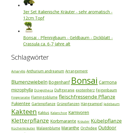
3er Set Italienische Kräuter - sehr aromatisch -
12cm Topf
Bonsai - Pfennigbaum - Geldbaum - Dickblatt -
Crassula ca. 6-7 Jahre alt
Schlagwörter
Anthurium andreanum
Arrangement
Amaryllis
Bonsai
Blumenzwiebeln
Bogenhanf
Carmona
microphylla
Duftgeranie
exotenherz
Feigenbaum
Dizygotheca
fleischfressende Pflanze
Flamingoblume
Fingeraralie
Fukientee
Gartenpflanze
Grünpflanzen
Hängeampel
Jadebaum
Kakteen
Karnivoren
Kaktus
Kalanchoe
Kletterpflanze
Kübelpflanze
Korbmarante
Kräuter
Outdoor
Maranthe
Orchidee
Malaienblume
Küchenkräuter