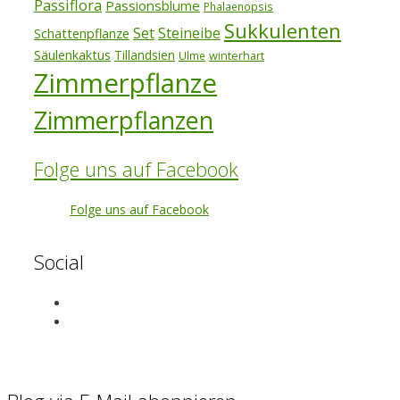
Passiflora
Passionsblume
Phalaenopsis
Sukkulenten
Set
Steineibe
Schattenpflanze
Säulenkaktus
Tillandsien
winterhart
Ulme
Zimmerpflanze
Zimmerpflanzen
Folge uns auf Facebook
Folge uns auf Facebook
Social
View
exotenherz’s
View
profile
exotenherz’s
on
profile
Facebook
on
Instagram