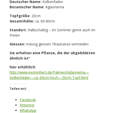
Deutscher Name:
Kolbenfaden
Botanischer Name:
Aglaonema
Topfgröße:
20cm
Gesamthöhe:
ca. 60-80cm
Standort:
Halbschattig – im Sommer gerne auch im
Freien
Giessen:
mässig giessen ?Staunässe vermeiden
Sie erhalten eine Pflanze, die der abgebildeten
ähnlich ist“
hier erhältlich:
http://www.exotenherz.de/Palmen/Aglaonema—
Kolbenfaden—ca–60cm-hoch—20cm-Topf.html
Teilen mit:
Facebook
Pinterest
WhatsApp