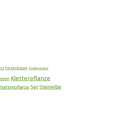
erz
Feigenbaum
Fingeraralie
Kletterpflanze
voren
Set
Steineibe
chattenpflanze