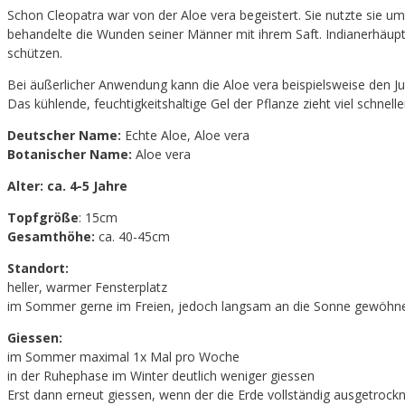
Schon Cleopatra war von der Aloe vera begeistert. Sie nutzte sie u
behandelte die Wunden seiner Männer mit ihrem Saft. Indianerhäuptl
schützen.
Bei äußerlicher Anwendung kann die Aloe vera beispielsweise den Ju
Das kühlende, feuchtigkeitshaltige Gel der Pflanze zieht viel schnelle
Deutscher Name:
Echte Aloe, Aloe vera
Botanischer Name:
Aloe vera
Alter: ca. 4-5 Jahre
Topfgröße
: 15cm
Gesamthöhe:
ca. 40-45cm
Standort:
heller, warmer Fensterplatz
im Sommer gerne im Freien, jedoch langsam an die Sonne gewöhn
Giessen:
im Sommer maximal 1x Mal pro Woche
in der Ruhephase im Winter deutlich weniger giessen
Erst dann erneut giessen, wenn der die Erde vollständig ausgetrockn