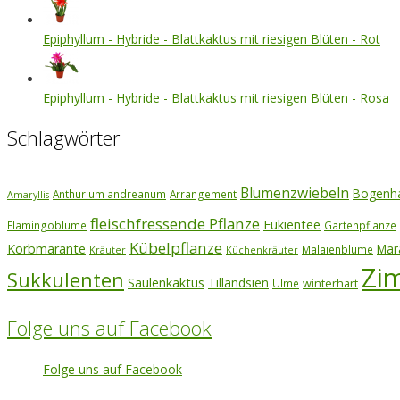
Epiphyllum - Hybride - Blattkaktus mit riesigen Blüten - Rot
Epiphyllum - Hybride - Blattkaktus mit riesigen Blüten - Rosa
Schlagwörter
Blumenzwiebeln
Bogenh
Anthurium andreanum
Arrangement
Amaryllis
fleischfressende Pflanze
Fukientee
Flamingoblume
Gartenpflanze
Kübelpflanze
Korbmarante
Mar
Malaienblume
Kräuter
Küchenkräuter
Zi
Sukkulenten
Säulenkaktus
Tillandsien
winterhart
Ulme
Folge uns auf Facebook
Folge uns auf Facebook