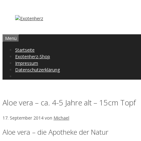
Zum
Inhalt
springen
Menü
Startseite
Exotenherz-Shop
Impressum
Datenschutzerklärung
Aloe vera – ca. 4-5 Jahre alt – 15cm Topf
17. September 2014
von
Michael
Aloe vera – die Apotheke der Natur