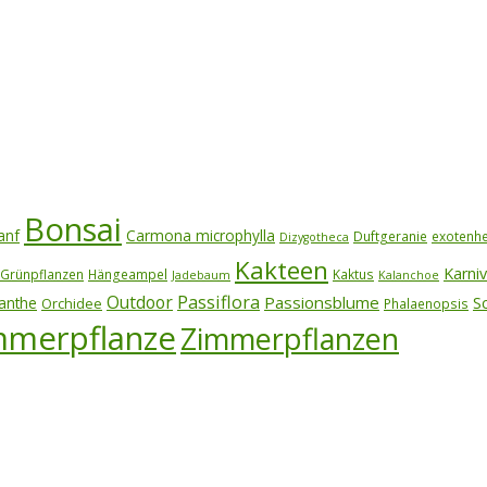
Bonsai
anf
Carmona microphylla
Duftgeranie
exotenh
Dizygotheca
Kakteen
Karni
Grünpflanzen
Hängeampel
Kaktus
Jadebaum
Kalanchoe
Outdoor
Passiflora
Passionsblume
S
anthe
Orchidee
Phalaenopsis
mmerpflanze
Zimmerpflanzen