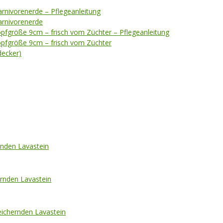
arnivorenerde – Pflegeanleitung
Karnivorenerde
opfgröße 9cm – frisch vom Züchter – Pflegeanleitung
opfgröße 9cm – frisch vom Züchter
ecker)
nden Lavastein
rnden Lavastein
ichernden Lavastein