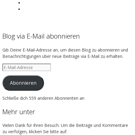
View
exotenherz’s
View
profile
exotenherz’s
on
profile
Facebook
on
Instagram
Blog via E-Mail abonnieren
Gib Deine E-Mail-Adresse an, um diesen Blog zu abonnieren und
Benachrichtigungen über neue Beiträge via E-Mail zu erhalten.
E-
Mail-
Adresse
Abonnieren
Schließe dich 559 anderen Abonnenten an
Mehr unter
Vielen Dank für Ihren Besuch. Um die Beiträge und Kommentare
zu verfolgen, klicken Sie bitte auf: