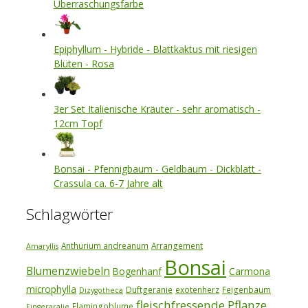
Überraschungsfarbe
Epiphyllum - Hybride - Blattkaktus mit riesigen
Blüten - Rosa
3er Set Italienische Kräuter - sehr aromatisch -
12cm Topf
Bonsai - Pfennigbaum - Geldbaum - Dickblatt -
Crassula ca. 6-7 Jahre alt
Schlagwörter
Anthurium andreanum
Arrangement
Amaryllis
Bonsai
Blumenzwiebeln
Bogenhanf
Carmona
microphylla
Duftgeranie
exotenherz
Feigenbaum
Dizygotheca
fleischfressende Pflanze
Flamingoblume
Fingeraralie