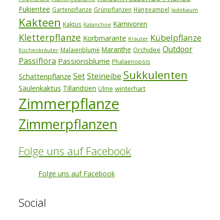
Fukientee
Gartenpflanze
Grünpflanzen
Hängeampel
Jadebaum
Kakteen
Karnivoren
Kaktus
Kalanchoe
Kletterpflanze
Kübelpflanze
Korbmarante
Kräuter
Outdoor
Maranthe
Orchidee
Malaienblume
Küchenkräuter
Passiflora
Passionsblume
Phalaenopsis
Sukkulenten
Set
Steineibe
Schattenpflanze
Säulenkaktus
Tillandsien
winterhart
Ulme
Zimmerpflanze
Zimmerpflanzen
Folge uns auf Facebook
Folge uns auf Facebook
Social