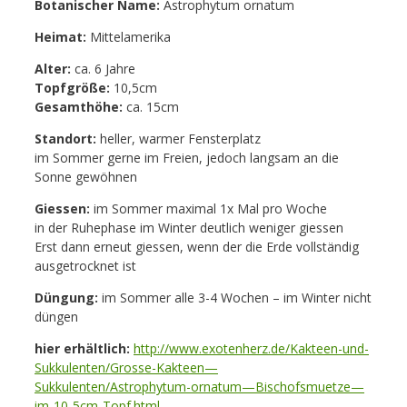
Botanischer Name:
Astrophytum ornatum
Heimat:
Mittelamerika
Alter:
ca. 6 Jahre
Topfgröße:
10,5cm
Gesamthöhe:
ca. 15cm
Standort:
heller, warmer Fensterplatz
im Sommer gerne im Freien, jedoch langsam an die
Sonne gewöhnen
Giessen:
im Sommer maximal 1x Mal pro Woche
in der Ruhephase im Winter deutlich weniger giessen
Erst dann erneut giessen, wenn der die Erde vollständig
ausgetrocknet ist
Düngung:
im Sommer alle 3-4 Wochen – im Winter nicht
düngen
hier erhältlich:
http://www.exotenherz.de/Kakteen-und-
Sukkulenten/Grosse-Kakteen—
Sukkulenten/Astrophytum-ornatum—Bischofsmuetze—
im-10-5cm-Topf.html