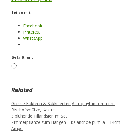
Teilen mit:
Facebook
Pinterest
WhatsApp
Gefällt mir:
Loading…
Related
Kategorien
Schlagwörter
Grosse Kakteen & Sukkulenten
Astrophytum ornatum
,
Bischofsmütze
,
Kaktus
3 blühende Tillandsien im Set
Zimmerpflanze zum Hängen – Kalanchoe pumila – 14cm
Ampel