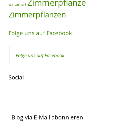
Zimmerpflanze
winterhart
Zimmerpflanzen
Folge uns auf Facebook
Folge uns auf Facebook
Social
View
View
exotenherz’s
exotenherz’s
profile
profile
on
on
Blog via E-Mail abonnieren
Facebook
Instagram