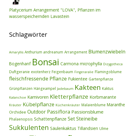
Platycerium Arrangement "LOVA", Pflanzen im
wasserspeichernden Lavastein
Schlagwörter
Blumenzwiebeln
Anthurium andreanum
Arrangement
Amaryllis
Bonsai
Bogenhanf
Carmona microphylla
Dizygotheca
Duftgeranie
exotenherz
Feigenbaum
Flamingoblume
Fingeraralie
fleischfressende Pflanze
Fukientee
Gartenpflanze
Kakteen
Grünpflanzen
Hängeampel
Kaktus
Jadebaum
Kletterpflanze
Karnivoren
Korbmarante
Kalanchoe
Kübelpflanze
Maranthe
Malaienblume
Kräuter
Küchenkräuter
Outdoor
Passiflora
Passionsblume
Orchidee
Set
Steineibe
Schattenpflanze
Phalaenopsis
Sukkulenten
Säulenkaktus
Tillandsien
Ulme