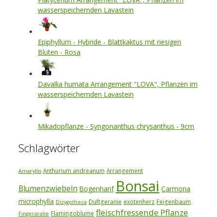
wasserspeichernden Lavastein
Epiphyllum - Hybride - Blattkaktus mit riesigen
Blüten - Rosa
Davallia humata Arrangement "LOVA", Pflanzen im
wasserspeichernden Lavastein
Mikadopflanze - Syngonanthus chrysanthus - 9cm
Schlagwörter
Anthurium andreanum
Arrangement
Amaryllis
Bonsai
Blumenzwiebeln
Bogenhanf
Carmona
microphylla
Duftgeranie
exotenherz
Feigenbaum
Dizygotheca
fleischfressende Pflanze
Flamingoblume
Fingeraralie