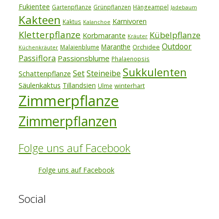
Fukientee
Gartenpflanze
Grünpflanzen
Hängeampel
Jadebaum
Kakteen
Karnivoren
Kaktus
Kalanchoe
Kletterpflanze
Kübelpflanze
Korbmarante
Kräuter
Outdoor
Maranthe
Orchidee
Malaienblume
Küchenkräuter
Passiflora
Passionsblume
Phalaenopsis
Sukkulenten
Set
Steineibe
Schattenpflanze
Säulenkaktus
Tillandsien
winterhart
Ulme
Zimmerpflanze
Zimmerpflanzen
Folge uns auf Facebook
Folge uns auf Facebook
Social