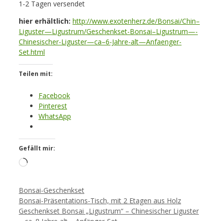
1-2 Tagen versendet
hier erhältlich:
http://www.exotenherz.de/Bonsai/Chin–
Liguster—Ligustrum/Geschenkset-Bonsai–Ligustrum—-
Chinesischer-Liguster—ca–6-Jahre-alt—Anfaenger-
Set.html
Teilen mit:
Facebook
Pinterest
WhatsApp
Gefällt mir:
Loading…
Kategorien
Bonsai-Geschenkset
Bonsai-Präsentations-Tisch, mit 2 Etagen aus Holz
Geschenkset Bonsai „Ligustrum“ – Chinesischer Liguster