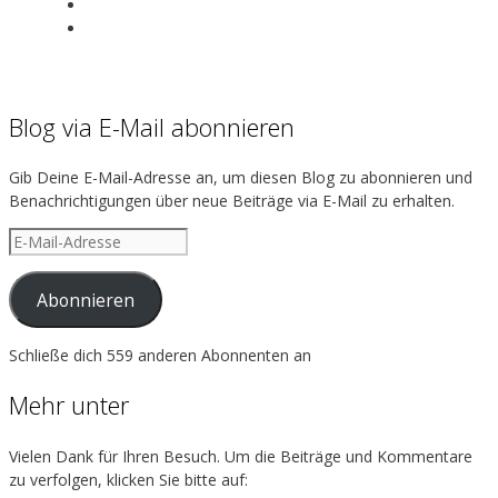
View
exotenherz’s
View
profile
exotenherz’s
on
profile
Facebook
on
Instagram
Blog via E-Mail abonnieren
Gib Deine E-Mail-Adresse an, um diesen Blog zu abonnieren und
Benachrichtigungen über neue Beiträge via E-Mail zu erhalten.
E-
Mail-
Adresse
Abonnieren
Schließe dich 559 anderen Abonnenten an
Mehr unter
Vielen Dank für Ihren Besuch. Um die Beiträge und Kommentare
zu verfolgen, klicken Sie bitte auf: