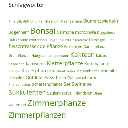
Schlagwörter
Blumenzwiebeln
Anthurium andreanum
Arrangement
Amaryllis
Bonsai
Bogenhanf
Carmona microphylla
Dizygotheca
Duftgeranie
exotenherz
Feigenbaum
Flamingoblume
Fingeraralie
fleischfressende Pflanze
Fukientee
Gartenpflanze
Kakteen
Grünpflanzen
Hängeampel
Kaktus
Jadebaum
Kletterpflanze
Karnivoren
Korbmarante
Kalanchoe
Kübelpflanze
Maranthe
Malaienblume
Kräuter
Küchenkräuter
Outdoor
Passiflora
Passionsblume
Orchidee
Set
Steineibe
Schattenpflanze
Phalaenopsis
Sukkulenten
Säulenkaktus
Tillandsien
Ulme
Zimmerpflanze
winterhart
Zimmerpflanzen