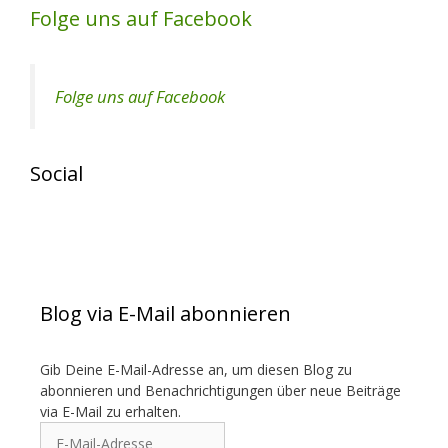
Folge uns auf Facebook
Folge uns auf Facebook
Social
View
View
exotenherz’s
exotenherz’s
profile
profile
on
on
Blog via E-Mail abonnieren
Facebook
Instagram
Gib Deine E-Mail-Adresse an, um diesen Blog zu
abonnieren und Benachrichtigungen über neue Beiträge
via E-Mail zu erhalten.
E-