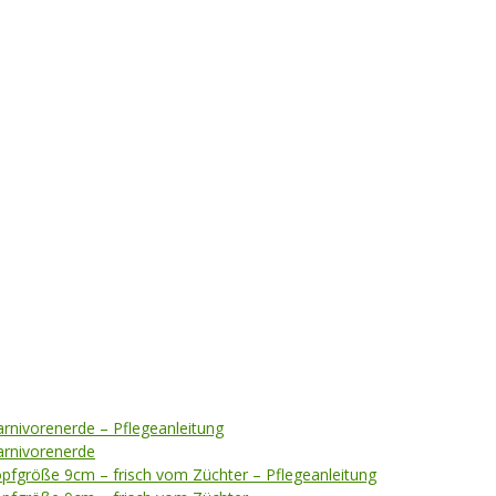
arnivorenerde – Pflegeanleitung
Karnivorenerde
opfgröße 9cm – frisch vom Züchter – Pflegeanleitung