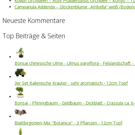
Kolibri Orchideen – Rote Phalaenopsis Orchidee – Kongo – T
Campanula Addenda – Glockenblume „Ambella“ weiß (Bodend
Neueste Kommentare
Top Beiträge & Seiten
Bonsai chinesische Ulme - Ulmus parviflora - Felslandschaft - 
3er Set Italienische Kräuter - sehr aromatisch - 12cm Topf
Bonsai - Pfennigbaum - Geldbaum - Dickblatt - Crassula ca. 6-
Blattbegonien-Mix "Botanica" - 3 Pflanzen - 12cm Topf