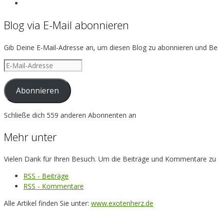
exotenherz’s
View
profile
exotenherz’s
Blog via E-Mail abonnieren
on
profile
Facebook
on
Instagram
Gib Deine E-Mail-Adresse an, um diesen Blog zu abonnieren und Ben
E-
Mail-
Adresse
Abonnieren
Schließe dich 559 anderen Abonnenten an
Mehr unter
Vielen Dank für Ihren Besuch. Um die Beiträge und Kommentare zu ver
RSS - Beiträge
RSS - Kommentare
Alle Artikel finden Sie unter:
www.exotenherz.de