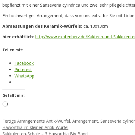
bepflanzt mit einer Sanseveria cylindrica und zwei sehr pflegeleicht
Ein hochwertiges Arrangement, dass von uns extra für Sie mit Liebe 
Abmessungen des Keramik-Würfels:
ca. 13x13cm
hier erhältlich:
http://www.exotenherz.de/Kakteen-und-Sukkulente
Teilen mit:
Facebook
Pinterest
WhatsApp
Gefällt mir:
Loading…
Kategorien
Schlagwörter
Fertige Arrangements
Antik-Würfel
,
Arrangement
,
Sanseveria cylindr
Haworthia im kleinen Antik-Würfel
Sukkulenten-Schale – 3 Haworthia Big Band