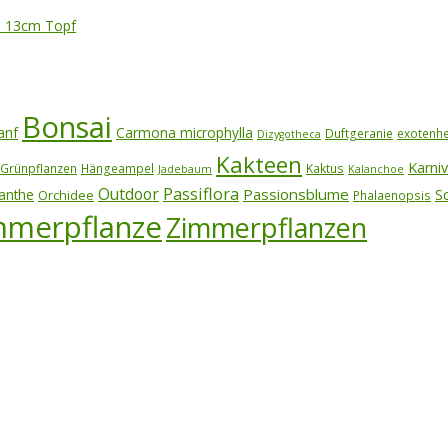
- 13cm Topf
Bonsai
anf
Carmona microphylla
Duftgeranie
exotenh
Dizygotheca
Kakteen
Karni
Grünpflanzen
Hängeampel
Kaktus
Jadebaum
Kalanchoe
Outdoor
Passiflora
Passionsblume
S
anthe
Orchidee
Phalaenopsis
mmerpflanze
Zimmerpflanzen