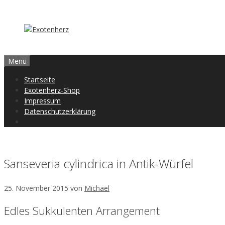
Zum
Inhalt
springen
Menü
Startseite
Exotenherz-Shop
Impressum
Datenschutzerklärung
Sanseveria cylindrica in Antik-Würfel
25. November 2015
von
Michael
Edles Sukkulenten Arrangement