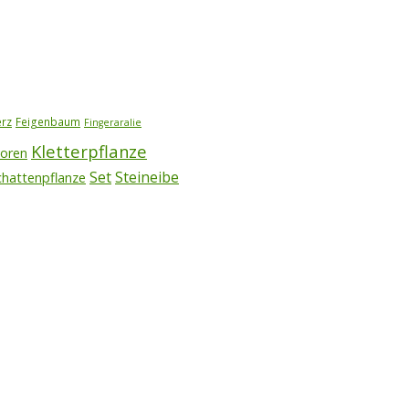
erz
Feigenbaum
Fingeraralie
Kletterpflanze
voren
Set
Steineibe
chattenpflanze