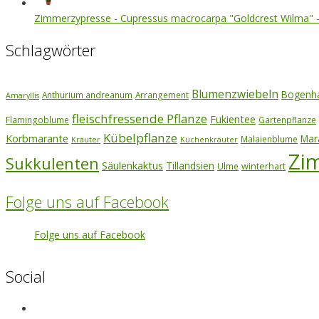
Zimmerzypresse - Cupressus macrocarpa "Goldcrest Wilma" 
Schlagwörter
Blumenzwiebeln
Bogenh
Anthurium andreanum
Arrangement
Amaryllis
fleischfressende Pflanze
Fukientee
Flamingoblume
Gartenpflanze
Kübelpflanze
Korbmarante
Mar
Malaienblume
Kräuter
Küchenkräuter
Zi
Sukkulenten
Säulenkaktus
Tillandsien
winterhart
Ulme
Folge uns auf Facebook
Folge uns auf Facebook
Social
View