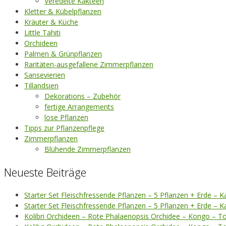
Veredelte Kakteen
Kletter & Kübelpflanzen
Kräuter & Küche
Little Tahiti
Orchideen
Palmen & Grünpflanzen
Raritäten-ausgefallene Zimmerpflanzen
Sansevierien
Tillandsien
Dekorations – Zubehör
fertige Arrangements
lose Pflanzen
Tipps zur Pflanzenpflege
Zimmerpflanzen
Blühende Zimmerpflanzen
Neueste Beiträge
Starter Set Fleischfressende Pflanzen – 5 Pflanzen + Erde – K
Starter Set Fleischfressende Pflanzen – 5 Pflanzen + Erde – 
Kolibri Orchideen – Rote Phalaenopsis Orchidee – Kongo – T