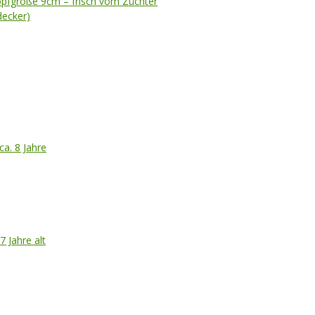
opfgröße 9cm – frisch vom Züchter
ecker)
ca. 8 Jahre
7 Jahre alt