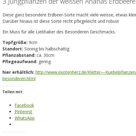
3 Jungpflanzen der weissen Ananas Erdbeere
Diese ganz besondere Erdbeer-Sorte macht viele weisse, etwas kle
Darüber hinaus ist diese Sorte recht pflegeleicht und robust
Ein Muss für alle Liebhaber des Besonderen Geschmacks.
Topfgröße:
9cm
Standort:
Sonnig bis halbschattig
Pflanzabstand:
ca. 30cm
Pflegeaufwand:
gering
hier erhältlich:
http://www.exotenherz.de/Kletter—Kuebelpflanze
besonderen.html
Teilen mit:
Facebook
Pinterest
WhatsApp