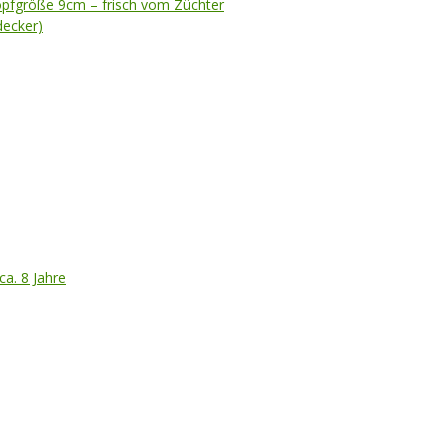
opfgröße 9cm – frisch vom Züchter
ecker)
ca. 8 Jahre