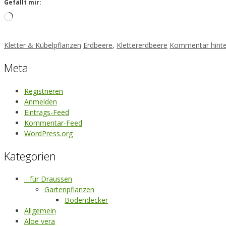
Gefällt mir:
Loading…
Kategorien
Schlagwörter
Kletter & Kübelpflanzen
Erdbeere
,
Klettererdbeere
Kommentar hinte
Meta
Registrieren
Anmelden
Eintrags-Feed
Kommentar-Feed
WordPress.org
Kategorien
…für Draussen
Gartenpflanzen
Bodendecker
Allgemein
Aloe vera