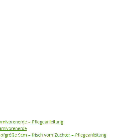
arnivorenerde – Pflegeanleitung
Karnivorenerde
opfgröße 9cm – frisch vom Züchter – Pflegeanleitung