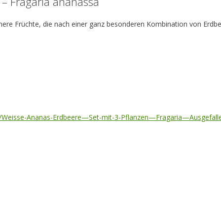
 – Fragaria ananassa
inere Früchte, die nach einer ganz besonderen Kombination von Erd
n/Weisse-Ananas-Erdbeere—Set-mit-3-Pflanzen—Fragaria—Ausgefalle