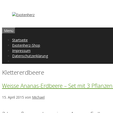
Zum
Inhalt
springen
Menü
Startseite
Exotenherz-Shop
Impressum
Datenschutzerklärung
Klettererdbeere
Weisse Ananas-Erdbeere – Set mit 3 Pflanzen
15. April 2015
von
Michael