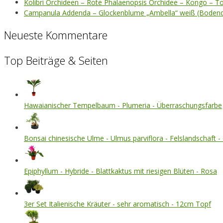
Kolibri Orchideen – Rote Phalaenopsis Orchidee – Kongo – T
Campanula Addenda – Glockenblume „Ambella“ weiß (Bodend
Neueste Kommentare
Top Beiträge & Seiten
Hawaianischer Tempelbaum - Plumeria - Überraschungsfarbe
Bonsai chinesische Ulme - Ulmus parviflora - Felslandschaft - 
Epiphyllum - Hybride - Blattkaktus mit riesigen Blüten - Rosa
3er Set Italienische Kräuter - sehr aromatisch - 12cm Topf