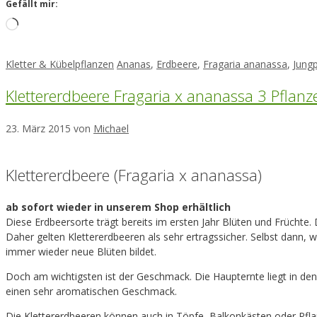
Gefällt mir:
Loading…
Kategorien
Schlagwörter
Kletter & Kübelpflanzen
Ananas
,
Erdbeere
,
Fragaria ananassa
,
Jung
Klettererdbeere Fragaria x ananassa 3 Pflanz
23. März 2015
von
Michael
Klettererdbeere (Fragaria x ananassa)
ab sofort wieder in unserem Shop erhältlich
Diese Erdbeersorte trägt bereits im ersten Jahr Blüten und Früchte.
Daher gelten Klettererdbeeren als sehr ertragssicher. Selbst dann, 
immer wieder neue Blüten bildet.
Doch am wichtigsten ist der Geschmack. Die Haupternte liegt in d
einen sehr aromatischen Geschmack.
Die Klettererdbeeren können auch in Töpfe, Balkonkästen oder Pfla