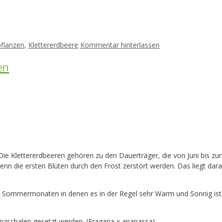
pflanzen
,
Klettererdbeere
Kommentar hinterlassen
en
 Die Klettererdbeeren gehören zu den Dauerträger, die von Juni bis zu
wenn die ersten Blüten durch den Frost zerstört werden. Das liegt dara
en Sommermonaten in denen es in der Regel sehr Warm und Sonnig ist.
nzschalen gesetzt werden. (Fragaria x ananassa)