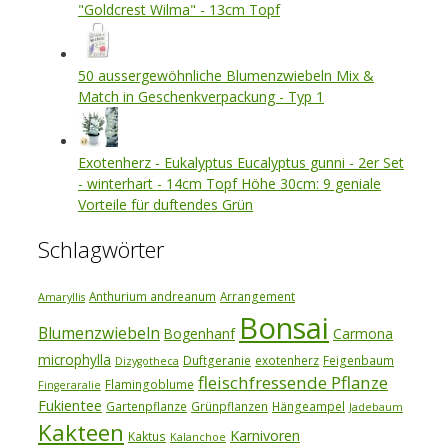
"Goldcrest Wilma" - 13cm Topf
50 aussergewöhnliche Blumenzwiebeln Mix &
Match in Geschenkverpackung - Typ 1
Exotenherz - Eukalyptus Eucalyptus gunni - 2er Set
- winterhart - 14cm Topf Höhe 30cm: 9 geniale
Vorteile für duftendes Grün
Schlagwörter
Anthurium andreanum
Arrangement
Amaryllis
Bonsai
Blumenzwiebeln
Bogenhanf
Carmona
microphylla
Duftgeranie
exotenherz
Feigenbaum
Dizygotheca
fleischfressende Pflanze
Flamingoblume
Fingeraralie
Fukientee
Gartenpflanze
Grünpflanzen
Hängeampel
Jadebaum
Kakteen
Karnivoren
Kaktus
Kalanchoe