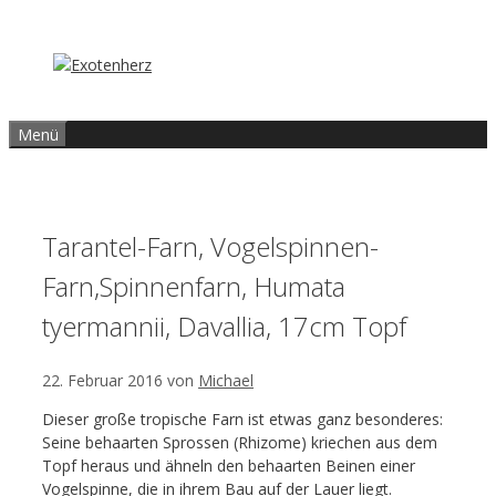
Zum
Inhalt
springen
Menü
Tarantel-Farn, Vogelspinnen-
Farn,Spinnenfarn, Humata
tyermannii, Davallia, 17cm Topf
22. Februar 2016
von
Michael
Dieser große tropische Farn ist etwas ganz besonderes:
Seine behaarten Sprossen (Rhizome) kriechen aus dem
Topf heraus und ähneln den behaarten Beinen einer
Vogelspinne, die in ihrem Bau auf der Lauer liegt.