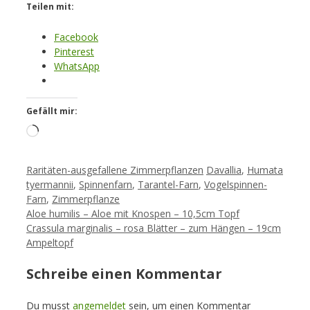
Teilen mit:
Facebook
Pinterest
WhatsApp
Gefällt mir:
Loading…
Kategorien
Schlagwörter
Raritäten-ausgefallene Zimmerpflanzen
Davallia
,
Humata
tyermannii
,
Spinnenfarn
,
Tarantel-Farn
,
Vogelspinnen-
Farn
,
Zimmerpflanze
Aloe humilis – Aloe mit Knospen – 10,5cm Topf
Crassula marginalis – rosa Blätter – zum Hängen – 19cm
Ampeltopf
Schreibe einen Kommentar
Du musst
angemeldet
sein, um einen Kommentar