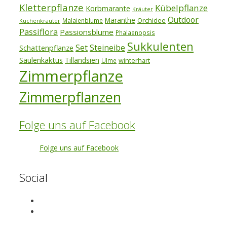
Kletterpflanze
Kübelpflanze
Korbmarante
Kräuter
Outdoor
Maranthe
Orchidee
Malaienblume
Küchenkräuter
Passiflora
Passionsblume
Phalaenopsis
Sukkulenten
Set
Steineibe
Schattenpflanze
Säulenkaktus
Tillandsien
winterhart
Ulme
Zimmerpflanze
Zimmerpflanzen
Folge uns auf Facebook
Folge uns auf Facebook
Social
View
exotenherz’s
View
profile
exotenherz’s