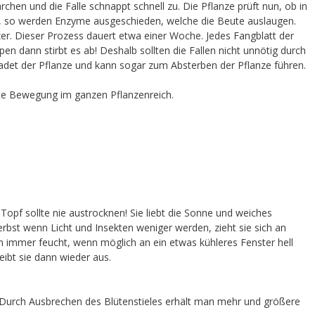
rchen und die Falle schnappt schnell zu. Die Pflanze prüft nun, ob in
 ist, so werden Enzyme ausgeschieden, welche die Beute auslaugen.
nzer. Dieser Prozess dauert etwa einer Woche. Jedes Fangblatt der
en dann stirbt es ab! Deshalb sollten die Fallen nicht unnötig durch
adet der Pflanze und kann sogar zum Absterben der Pflanze führen.
lste Bewegung im ganzen Pflanzenreich.
r Topf sollte nie austrocknen! Sie liebt die Sonne und weiches
st wenn Licht und Insekten weniger werden, zieht sie sich an
ch immer feucht, wenn möglich an ein etwas kühleres Fenster hell
eibt sie dann wieder aus.
te. Durch Ausbrechen des Blütenstieles erhält man mehr und größere