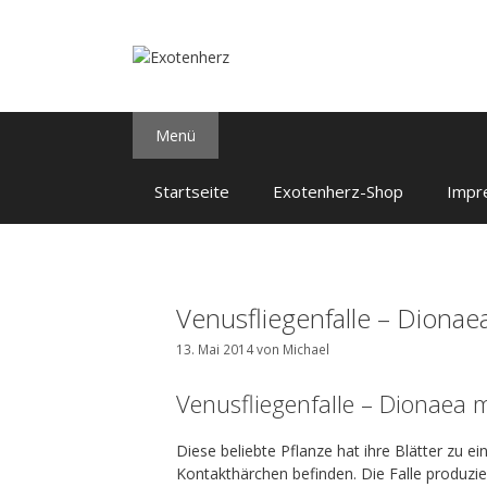
Zum
Inhalt
springen
Menü
Startseite
Exotenherz-Shop
Impr
Venusfliegenfalle – Diona
13. Mai 2014
von
Michael
Venusfliegenfalle – Dionaea 
Diese beliebte Pflanze hat ihre Blätter zu ei
Kontakthärchen befinden. Die Falle produzi