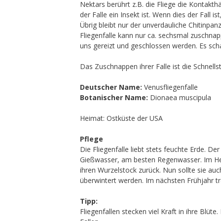
Nektars berührt z.B. die Fliege die Kontakthä
der Falle ein Insekt ist. Wenn dies der Fall
Übrig bleibt nur der unverdauliche Chitinpa
Fliegenfalle kann nur ca. sechsmal zuschnapp
uns gereizt und geschlossen werden. Es sch
Das Zuschnappen ihrer Falle ist die Schnel
Deutscher Name:
Venusfliegenfalle
Botanischer Name:
Dionaea muscipula
Heimat: Ostküste der USA
Pflege
Die Fliegenfalle liebt stets feuchte Erde. De
Gießwasser, am besten Regenwasser. Im Herb
ihren Wurzelstock zurück. Nun sollte sie au
überwintert werden. Im nächsten Frühjahr tr
Tipp:
Fliegenfallen stecken viel Kraft in ihre Blü