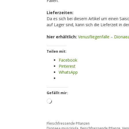
Fallen.
Lieferzeiten:
Da es sich bei diesem Artikel um einen Sais
auf Lager sind, kann sich die Lieferzeit in
hier erhältlich:
Venusfliegenfalle – Diona
Teilen mit:
Facebook
Pinterest
WhatsApp
Gefällt mir:
Loading…
Kategorien
Fleischfressende Pflanzen
Schlagwörter
Dionaea muscipula
,
fleischfressende Pflanze
,
Venu