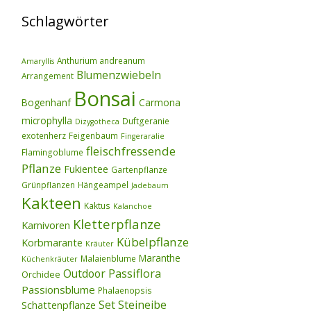
Schlagwörter
Anthurium andreanum
Amaryllis
Blumenzwiebeln
Arrangement
Bonsai
Bogenhanf
Carmona
microphylla
Duftgeranie
Dizygotheca
exotenherz
Feigenbaum
Fingeraralie
fleischfressende
Flamingoblume
Pflanze
Fukientee
Gartenpflanze
Grünpflanzen
Hängeampel
Jadebaum
Kakteen
Kaktus
Kalanchoe
Kletterpflanze
Karnivoren
Kübelpflanze
Korbmarante
Kräuter
Maranthe
Malaienblume
Küchenkräuter
Outdoor
Passiflora
Orchidee
Passionsblume
Phalaenopsis
Set
Steineibe
Schattenpflanze