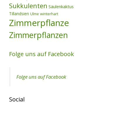
Sukkulenten
Säulenkaktus
Tillandsien
winterhart
Ulme
Zimmerpflanze
Zimmerpflanzen
Folge uns auf Facebook
Folge uns auf Facebook
Social
View
View
exotenherz’s
exotenherz’s
profile
profile