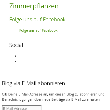
Zimmerpflanzen
Folge uns auf Facebook
Folge uns auf Facebook
Social
View
exotenherz’s
View
profile
exotenherz’s
on
profile
Facebook
on
Instagram
Blog via E-Mail abonnieren
Gib Deine E-Mail-Adresse an, um diesen Blog zu abonnieren und
Benachrichtigungen über neue Beiträge via E-Mail zu erhalten.
E-