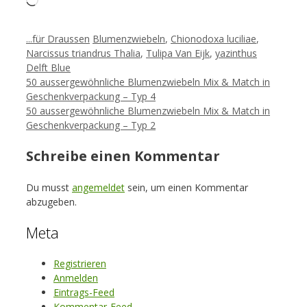
Loading…
Kategorien
Schlagwörter
...für Draussen
Blumenzwiebeln
,
Chionodoxa luciliae
,
Narcissus triandrus Thalia
,
Tulipa Van Eijk
,
yazinthus
Delft Blue
50 aussergewöhnliche Blumenzwiebeln Mix & Match in
Geschenkverpackung – Typ 4
50 aussergewöhnliche Blumenzwiebeln Mix & Match in
Geschenkverpackung – Typ 2
Schreibe einen Kommentar
Du musst
angemeldet
sein, um einen Kommentar
abzugeben.
Meta
Registrieren
Anmelden
Eintrags-Feed
Kommentar-Feed