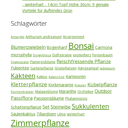
- winterhart - 14cm Topf Höhe 30cm: 9 geniale
Vorteile für duftendes Grün
Schlagwörter
Anthurium andreanum
Arrangement
Amaryllis
Bonsai
Blumenzwiebeln
Bogenhanf
Carmona
microphylla
Duftgeranie
exotenherz
Feigenbaum
Dizygotheca
fleischfressende Pflanze
Flamingoblume
Fingeraralie
Fukientee
Gartenpflanze
Grünpflanzen
Hängeampel
Jadebaum
Kakteen
Karnivoren
Kaktus
Kalanchoe
Kletterpflanze
Kübelpflanze
Korbmarante
Kräuter
Outdoor
Maranthe
Orchidee
Malaienblume
Küchenkräuter
Passiflora
Passionsblume
Phalaenopsis
Sukkulenten
Set
Steineibe
Schattenpflanze
Säulenkaktus
Tillandsien
winterhart
Ulme
Zimmerpflanze