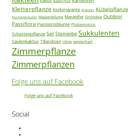
Karnivoren
Kaktus
Kalanchoe
Kletterpflanze
Kübelpflanze
Korbmarante
Kräuter
Outdoor
Maranthe
Orchidee
Malaienblume
Küchenkräuter
Passiflora
Passionsblume
Phalaenopsis
Sukkulenten
Set
Steineibe
Schattenpflanze
Säulenkaktus
Tillandsien
winterhart
Ulme
Zimmerpflanze
Zimmerpflanzen
Folge uns auf Facebook
Folge uns auf Facebook
Social
View
exotenherz’s
View