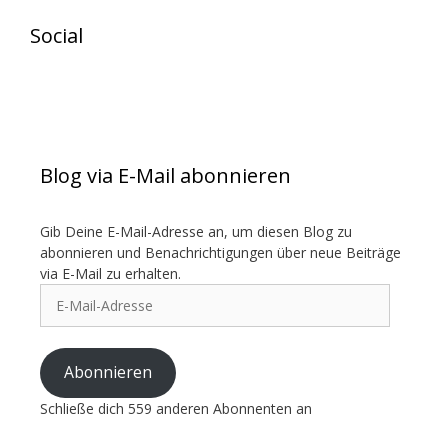
Social
View
View
exotenherz’s
exotenherz’s
profile
profile
on
on
Blog via E-Mail abonnieren
Facebook
Instagram
Gib Deine E-Mail-Adresse an, um diesen Blog zu
abonnieren und Benachrichtigungen über neue Beiträge
via E-Mail zu erhalten.
E-
Mail-
Adresse
Abonnieren
Schließe dich 559 anderen Abonnenten an