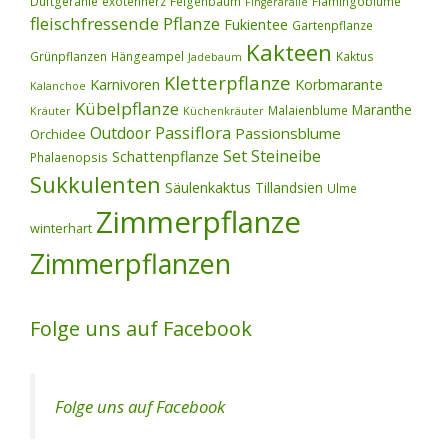
Duftgeranie
exotenherz
Feigenbaum
Flamingoblume
Fingeraralie
fleischfressende Pflanze
Fukientee
Gartenpflanze
Kakteen
Grünpflanzen
Hängeampel
Kaktus
Jadebaum
Kletterpflanze
Karnivoren
Korbmarante
Kalanchoe
Kübelpflanze
Maranthe
Malaienblume
Kräuter
Küchenkräuter
Outdoor
Passiflora
Passionsblume
Orchidee
Set
Steineibe
Schattenpflanze
Phalaenopsis
Sukkulenten
Säulenkaktus
Tillandsien
Ulme
Zimmerpflanze
winterhart
Zimmerpflanzen
Folge uns auf Facebook
Folge uns auf Facebook