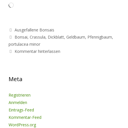
Loading…
Kategorien
Ausgefallene Bonsais
Schlagwörter
Bonsai
,
Crassula
,
Dickblatt
,
Geldbaum
,
Pfennigbaum
,
portulacea minor
Kommentar hinterlassen
Meta
Registrieren
Anmelden
Eintrags-Feed
Kommentar-Feed
WordPress.org